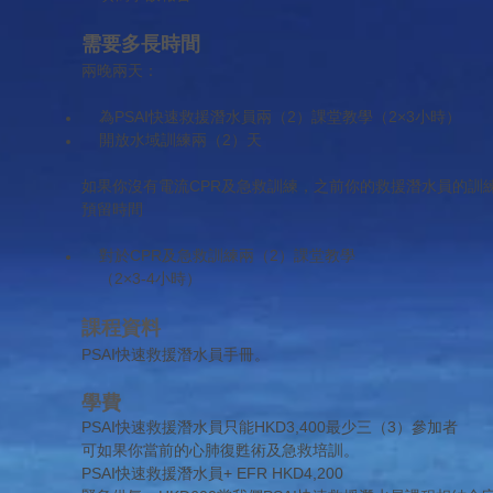
需要多長時間
兩晚兩天：
為PSAI快速救援潛水員兩（2）課堂教學（2×3小時）
開放水域訓練兩（2）天
如果你沒有電流CPR及急救訓練，之前你的救援潛水員的訓
預留時間
對於CPR及急救訓練兩（2）課堂教學
（2×3-4小時）
課程資料
PSAI快速救援潛水員手冊。
學費
PSAI快速救援潛水員只能HKD3,400最少三（3）參加者
可如果你當前的心肺復甦術及急救培訓。
PSAI快速救援潛水員+ EFR HKD4,200