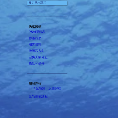
技術潛水課程
快速鏈接:
PSAI課程表
聯絡我們
團隊資料
地圖和方向
惡劣天氣備忘
條款和條件
相關課程:
EFR 緊急第一反應課程
緊急供氧課程