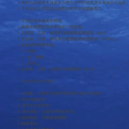
確定行為的潛水員是表示壓力水平的提高潛水事故的可能性
干預以糾正問題並沒有對抗的潛水前緩解壓力。
常見的潛水傷害和弊端
麻醉及麻醉的潛水事故的一個因素。
的原因，症狀，效果和治療動脈氣體栓塞（AGE）。
的原因，症狀，效果和治療腦動脈氣體栓塞（CAGE）。
其他肺部過壓受傷。
a。氣胸。
b。皮下氣腫。
c。其他人。
的原因，症狀，效果和治療減壓病（DCS）。
溺水或溺水的治療
的跡象，症狀和治療領域的通用海洋生物傷害
潛水地點調查
識別常見的危害。
潛水規劃，以避免明顯的危害。
識別危險，可能會被隱藏。
轉移電流。