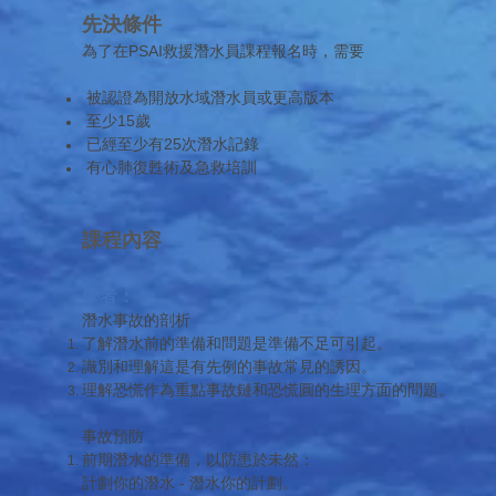
先決條件
為了在PSAI救援潛水員課程報名時，需要
被認證為開放水域潛水員或更高版本
至少15歲
已經至少有25次潛水記錄
有心肺復甦術及急救培訓
課程內容
學者：
潛水事故的剖析
了解潛水前的準備和問題是準備不足可引起。
識別和理解這是有先例的事故常見的誘因。
理解恐慌作為重點事故鏈和恐慌圓的生理方面的問題。
事故預防
前期潛水的準備，以防患於未然：
計劃你的潛水 - 潛水你的計劃。