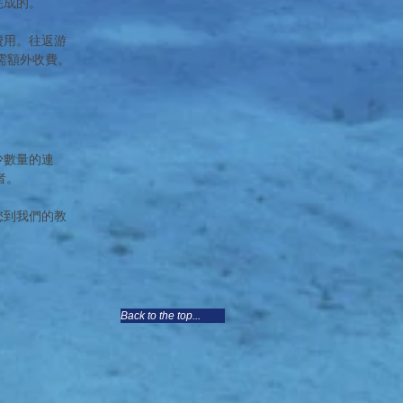
完成的。
費用。往返游
需額外收費。
少數量的連
者。
您到我們的教
。
Back to the top...