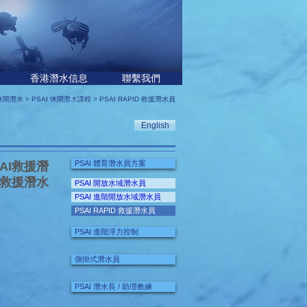
香港潛水信息
聯繫我們
休閒潛水
>
PSAI 休閒潛水課程
> PSAI RAPID 救援潛水員
English
PSAI 體育潛水員方案
AI救援潛
™救援潛水
PSAI 開放水域潛水員
PSAI 進階開放水域潛水員
PSAI RAPID 救援潛水員
PSAI 進階浮力控制
側掛式潛水員
PSAI 潛水長 / 助理教練