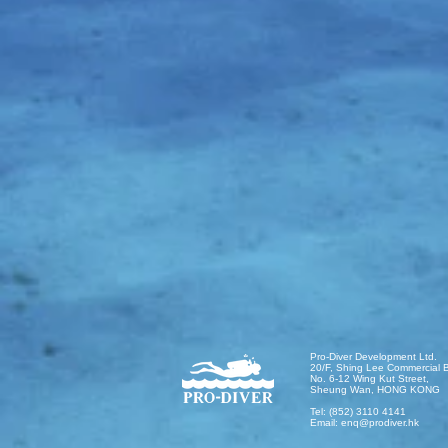
Pro-Diver Development Ltd.
20/F, Shing Lee Commercial B
No. 6-12 Wing Kut Street,
Sheung Wan, HONG KONG
Tel: (852) 3110 4141
Email:
enq@prodiver.hk