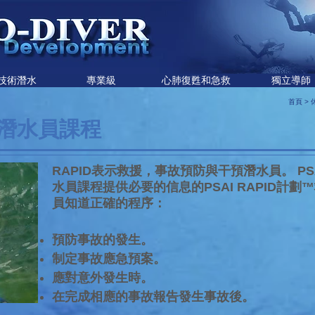
技術潛水
專業級
心肺復甦和急救
獨立導師
首頁
>
救援潛水員課程
RAPID表示救援，事故預防與干預潛水員。 PS
水員課程提供必要的信息的PSAI RAPID計劃
員知道正確的程序：
預防事故的發生。
制定事故應急預案。
應對意外發生時。
在完成相應的事故報告發生事故後。