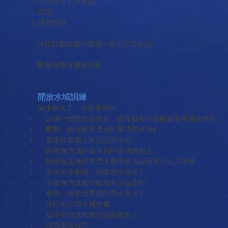
上升流和下降氣流。
潮流。
其他危險。
制定計劃並進行搜索一個失踪潛水員
開發和事故響應計劃
開放水域訓練
過水兩天了，你將學習到
評價一個潛水點識別，從而威脅等級的最有可能的危害。
開發一個完整的應急預案的潛水地點
響應於表面上的恐慌潛水員。
回應無意識的潛水員呼吸的表面上。
回應無意識的非潛水員呼吸的表面提供人工呼吸
恢復失去知覺，呼吸潛水員水下
恢復無意識無呼吸潛水員在底部
響應一個驚慌失措的潛水員水下
進行失踪潛水員搜索
退出有意識和無意識的潛水員
填寫事故報告